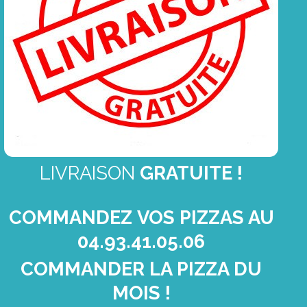
LIVRAISON
GRATUITE !
COMMANDEZ
VOS PIZZAS AU
04.93.41.05.06
COMMANDER LA PIZZA DU
MOIS !