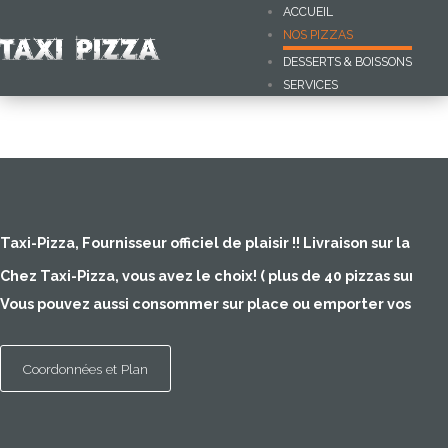
ACCUEIL
NOS PIZZAS
DESSERTS & BOISSONS
SERVICES
NOS
PIZZAS
N'oubliez pas, la livraison est
GRATUITE !
Accueil
Nos
Pizzas
Taxi-Pizza, Fournisseur officiel de plaisir !! Livraison sur la T
Desserts
Chez Taxi-Pizza, vous avez le choix! ( plus de 40 pizzas sur not
&
Vous pouvez aussi consommer sur place ou emporter vos pizza
Boissons
services
Coordonnées et Plan